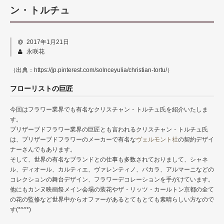
商品カテゴリー
ン・トルチュ
仏壇用仏花
2017年1月21日
仏壇用ハーバリウム
永咲花
榊（さかき）
（出典：https://jp.pinterest.com/solnceyulia/christian-tortu/）
花器
フローリストの巨匠
グッズ
今回はフラワー業界でも有名なクリスチャン・トルチュ氏を紹介いたしま
す。
永咲花の魅力
プリザーブドフラワー業界の巨匠とも言われるクリスチャン・トルチュ氏
は、プリザーブドフラワーのメーカーで有名な
ヴェルモント社
の契約デザイ
オプション
ナーさんでもあります。
そして、世界の有名なブランドとの仕事も多数されておりまして、シャネ
よくある質問
ル、ディオール、カルティエ、ヴァレンティノ、バカラ、アルマーニなどの
コレクションの舞台デザイン、フラワーデコレーションを手がけています。
お問い合わせ
他にもカンヌ映画祭メイン会場の装花やザ・リッツ・カールトン京都の全て
の花の監修など世界中からオファーがあるとてもとても素晴らしい方なので
す(*^^*)