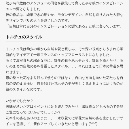
幼少時代故郷のアンジューの田舎を散策して育った事が彼のインスピレーシ
ョンの源となりました。
彼の作品は、繊細できめ細やか、モダンデザイン、自然を取り入れた大胆な
デザインでパリの人々を魅了したのです。
「自然は常に自分のインスピレーションの源である」と彼は言っています。
トルチュのスタイル
トルチュ氏は幼少の頃から自然や花と親しみ、その深い視点からうまれる革
新的なアイデアで一躍フランスのトップフローリストになりました。
あえて温室育ちの端正な花に、野生の花をあわせたり、野菜を添えたり、あ
りのままの自然の姿を尊重したスタイル、、、それはまるで日本の華道を思
わせます。
形の整った花をより好んで使うのではなく、自由な方向を向いた花たちを自
然の姿のまま扱い、首を傾げた花もその姿が美しく見えるように活けるのが
彼のスタイルなのです。
いかがでしたか？
興味が湧いた方はイベントに足を運んでみたり、出版物などもあるので是非
ご覧になってはいかがでしょうか？
花本来の姿をありのままに、、、永咲花では草花の自然の姿を生かしたデザ
インを意識して、新作アップしていきたいと思います(*^^*)