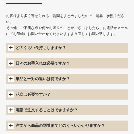
商品カテゴリー
仏壇用仏花
お客様より多く寄せられるご質問をまとめましたので、是非ご参照くださ
い。
仏壇用ハーバリウム
その他、ご不明な点や何かお困りのことがございましたら、お電話かメール
にてお気軽にお問い合わせくださいますよう宜しくお願い致します。
榊（さかき）
どのくらい長持ちしますか？
花器
グッズ
日々のお手入れは必要ですか？
永咲花の魅力
単品と一対の違いは何ですか？
オプション
花立は必要ですか？
よくある質問
お問い合わせ
電話で注文することはできますか？
注文から商品の到着までどのくらいかかりますか？