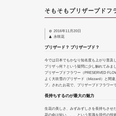
そもそもプリザープドフ
2016年11月20日
永咲花
ブリザード？ プリザーブド？
今では日本でもかなり知名度も上がり普及
プリザっ何？という疑問に少し触れてみま
プリザーブドフラワー（PRESERVED FL
よく大吹雪のブリザード（blizzard）
ブ」されたお花で、プリザーブドフラワー
長持ちするのが最大の魅力
生花の美しさ、みずみずしさを長持ちさせ
花の命は短い、、、という常識を現代の技