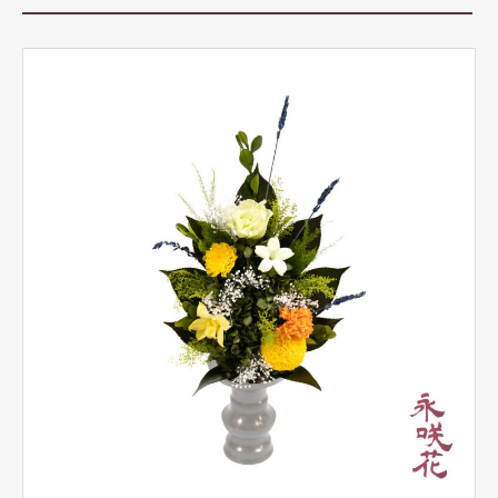
商品カテゴリー
仏壇用仏花
仏壇用ハーバリウム
榊（さかき）
花器
グッズ
永咲花の魅力
オプション
よくある質問
お問い合わせ