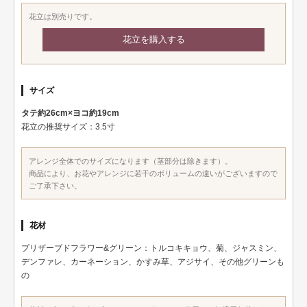
花立は別売りです。
花立を購入する
サイズ
タテ約26cm×ヨコ約19cm
花立の推奨サイズ：3.5寸
アレンジ全体でのサイズになります（茎部分は除きます）。
商品により、お花やアレンジに若干のボリュームの違いがございますので
ご了承下さい。
花材
プリザーブドフラワー&グリーン：トルコキキョウ、菊、ジャスミン、
デンファレ、カーネーション、かすみ草、アジサイ、その他グリーンも
の