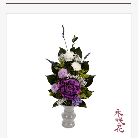
商品カテゴリー
仏壇用仏花
仏壇用ハーバリウム
榊（さかき）
花器
グッズ
永咲花の魅力
オプション
よくある質問
お問い合わせ