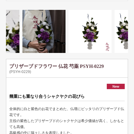
プリザーブドフラワー 仏花 芍薬 PSYH-0229
(PSYH-0229)
New
幾重にも重なり合うシャクヤクの花びら
全体的に白と紫色のお花でまとめた、仏壇にピッタリのプリザーブド仏
花です。
主役の紫色したプリザーブドのシャクヤクは希少価値が高く、しかもと
ても高価。
高級感の中に瑞々しさを表現しました。