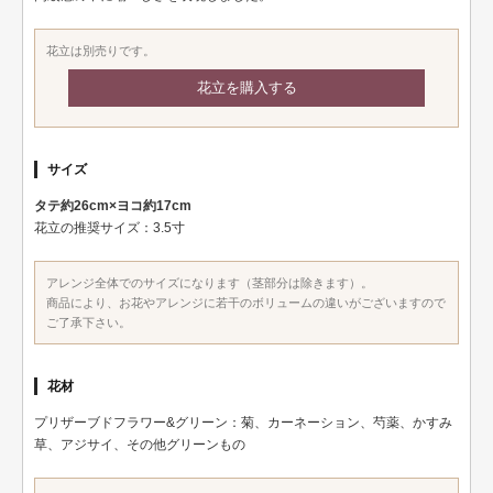
花立は別売りです。
花立を購入する
サイズ
タテ約26cm×ヨコ約17cm
花立の推奨サイズ：3.5寸
アレンジ全体でのサイズになります（茎部分は除きます）。
商品により、お花やアレンジに若干のボリュームの違いがございますので
ご了承下さい。
花材
プリザーブドフラワー&グリーン：菊、カーネーション、芍薬、かすみ
草、アジサイ、その他グリーンもの