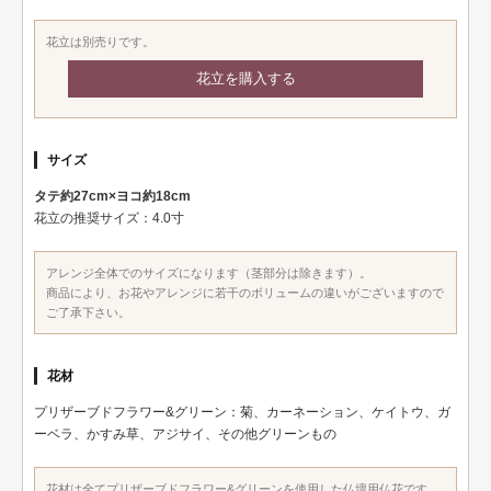
花立は別売りです。
花立を購入する
サイズ
タテ約27cm×ヨコ約18cm
花立の推奨サイズ：4.0寸
アレンジ全体でのサイズになります（茎部分は除きます）。
商品により、お花やアレンジに若干のボリュームの違いがございますので
ご了承下さい。
花材
プリザーブドフラワー&グリーン：菊、カーネーション、ケイトウ、ガ
ーベラ、かすみ草、アジサイ、その他グリーンもの
花材は全てプリザーブドフラワー&グリーンを使用した仏壇用仏花です。