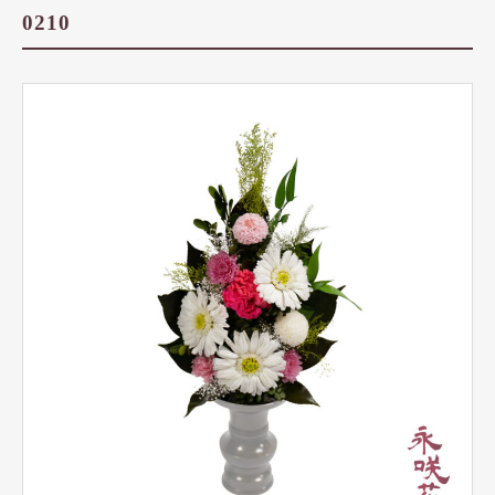
商品カテゴリー
0210
仏壇用仏花
仏壇用ハーバリウム
榊（さかき）
花器
グッズ
永咲花の魅力
オプション
よくある質問
お問い合わせ