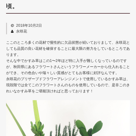
商品カテゴリー
頃。
仏壇用仏花
2018年10月2日
仏壇用ハーバリウム
永咲花
榊（さかき）
ここのところ多くの花材で慢性的に欠品状態が続いておりまして、永咲花と
しても品質の良い花材を確保することに最大限の努力をしているところであ
花器
ります。
そんな中でかすみ草はこの1〜2年ほど特に入手が難しくなっているのです
グッズ
が、秋田県にあるフラワートさんというフラワーメーカーから仕入れること
ができ、その色合いや瑞々しい質感がとてもお客様に好評なんです。
永咲花の魅力
永咲花のプリザーブドフラワーアレンジメントで使用しているかすみ草は、
現段階では全てこのフラワートさんのものを使用しているので、是非このき
オプション
れいなかすみ草をご堪能頂ければと思っております！
よくある質問
お問い合わせ