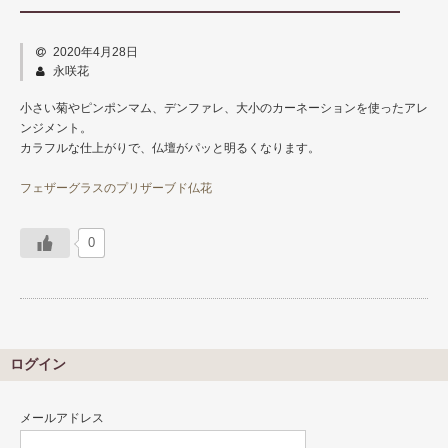
商品カテゴリー
仏壇用仏花
2020年4月28日
永咲花
仏壇用ハーバリウム
小さい菊やピンポンマム、デンファレ、大小のカーネーションを使ったアレ
榊（さかき）
ンジメント。
カラフルな仕上がりで、仏壇がパッと明るくなります。
花器
フェザーグラスのプリザーブド仏花
グッズ
0
永咲花の魅力
オプション
よくある質問
お問い合わせ
ログイン
メールアドレス