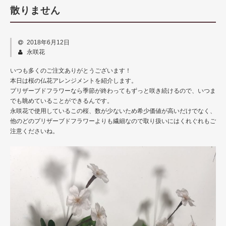
商品カテゴリー
散りません
仏壇用仏花
2018年6月12日
仏壇用ハーバリウム
永咲花
榊（さかき）
いつも多くのご注文ありがとうございます！
本日は桜の仏花アレンジメントを紹介します。
花器
プリザーブドフラワーなら季節が終わってもずっと咲き続けるので、いつま
でも眺めていることができるんです。
グッズ
永咲花で使用しているこの桜、数が少ないため希少価値が高いだけでなく、
他のどのプリザーブドフラワーよりも繊細なので取り扱いにはくれぐれもご
永咲花の魅力
注意くださいね。
オプション
よくある質問
お問い合わせ