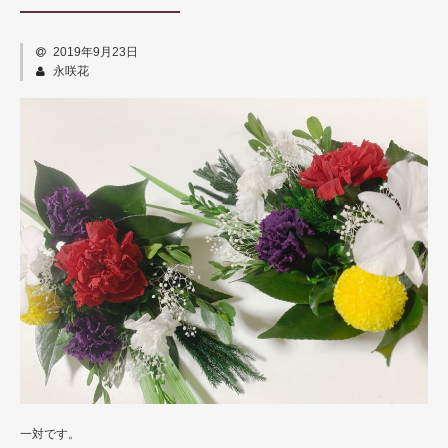
商品カテゴリー
仏壇用仏花
2019年9月23日
永咲花
仏壇用ハーバリウム
榊（さかき）
花器
グッズ
永咲花の魅力
オプション
よくある質問
お問い合わせ
一対です。